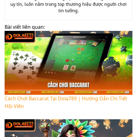
uy tín, luôn nằm trong top thương hiệu được người chơi
tin tưởng.
Bài viết liên quan:
Cách Chơi Baccarat Tại Dola789 | Hướng Dẫn Chi Tiết
Hội Viên