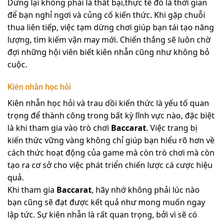
Dừng lại không phải là thất bại,thực tế đó là thời gian
để bạn nghỉ ngơi và củng cố kiến thức. Khi gặp chuỗi
thua liên tiếp, việc tạm dừng chơi giúp bạn tái tạo năng
lượng, tìm kiếm vận may mới. Chiến thắng sẽ luôn chờ
đợi những hội viên biết kiên nhẫn cũng như không bỏ
cuộc.
Kiên nhẫn học hỏi
Kiên nhẫn học hỏi và trau dồi kiến thức là yếu tố quan
trọng để thành công trong bất kỳ lĩnh vực nào, đặc biệt
là khi tham gia vào trò chơi
Baccarat
. Việc trang bị
kiến thức vững vàng không chỉ giúp bạn hiểu rõ hơn về
cách thức hoạt động của game mà còn trò chơi mà còn
tạo ra cơ sở cho việc phát triển chiến lược cá cược hiệu
quả.
Khi tham gia
Baccarat
, hãy nhớ không phải lúc nào
bạn cũng sẽ đạt được kết quả như mong muốn ngay
lập tức. Sự kiên nhẫn là rất quan trọng, bởi vì sẽ có