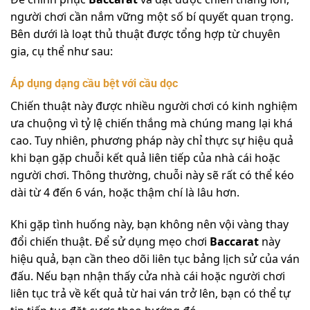
người chơi cần nắm vững một số bí quyết quan trọng.
Bên dưới là loạt thủ thuật được tổng hợp từ chuyên
gia, cụ thể như sau:
Áp dụng dạng cầu bệt với cầu dọc
Chiến thuật này được nhiều người chơi có kinh nghiệm
ưa chuộng vì tỷ lệ chiến thắng mà chúng mang lại khá
cao. Tuy nhiên, phương pháp này chỉ thực sự hiệu quả
khi bạn gặp chuỗi kết quả liên tiếp của nhà cái hoặc
người chơi. Thông thường, chuỗi này sẽ rất có thể kéo
dài từ 4 đến 6 ván, hoặc thậm chí là lâu hơn.
Khi gặp tình huống này, bạn không nên vội vàng thay
đổi chiến thuật. Để sử dụng mẹo chơi
Baccarat
này
hiệu quả, bạn cần theo dõi liên tục bảng lịch sử của ván
đấu. Nếu bạn nhận thấy cửa nhà cái hoặc người chơi
liên tục trả về kết quả từ hai ván trở lên, bạn có thể tự