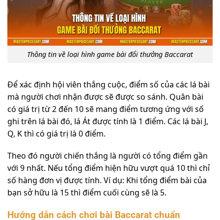
Thông tin về loại hình game bài đổi thưởng Baccarat
Để xác định hội viên thắng cuộc, điểm số của các lá bài
mà người chơi nhận được sẽ được so sánh. Quân bài
có giá trị từ 2 đến 10 sẽ mang điểm tương ứng với số
ghi trên lá bài đó, lá Át được tính là 1 điểm. Các lá bài J,
Q, K thì có giá trị là 0 điểm.
Theo đó người chiến thắng là người có tổng điểm gần
với 9 nhất. Nếu tổng điểm hiện hữu vượt quá 10 thì chỉ
số hàng đơn vị được tính. Ví dụ: Khi tổng điểm bài của
bạn sở hữu là 15 thì điểm cuối cùng sẽ là 5.
Hướng dẫn cách chơi bài Baccarat chuẩn