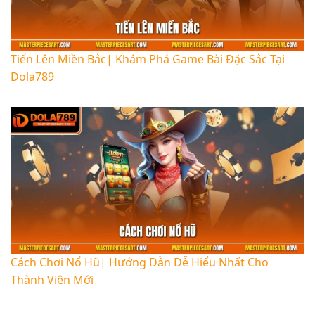
Tiến Lên Miền Bắc| Khám Phá Game Bài Đặc Sắc Tại
Dola789
Cách Chơi Nổ Hũ| Hướng Dẫn Dễ Hiểu Nhất Cho
Thành Viên Mới