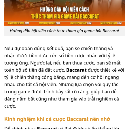
Hướng dẫn hội viên cách thức tham gia game bài Baccarat
Nếu dự đoán đúng kết quả, bạn sẽ chiến thắng và
nhận được tiền dựa trên số tiền cược nhân với tỷ lệ
tương ứng. Ngược lại, nếu bạn thua cược, bạn sẽ mất
toàn bộ số tiền đã đặt cược.
Baccarat
được thiết kế với
tỷ lệ chiến thắng công bằng, mang đến cơ hội ngang
nhau cho tất cả hội viên. Những lựa chọn với quy tắc
trong game được trình bày rất rõ ràng, giúp bạn dễ
dàng nắm bắt cũng như tham gia vào trải nghiệm cá
cược.
Kinh nghiệm khi cá cược Baccarat nên nhớ
Để chinh phục
Baccarat
và đạt được chiến thắng lớn,