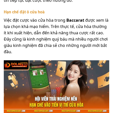
tin tiếp tục đặt cược theo hướng đó.
Hạn chế đặt ô cửa hoà
Việc đặt cược vào cửa hòa trong
Baccarat
được xem là
lựa chọn khá mạo hiểm. Trên thực tế, cửa hòa thường
ít khi xuất hiện, dẫn đến khả năng thua cược rất cao.
Đây cũng là kinh nghiệm quý báu mà nhiều người chơi
giàu kinh nghiệm đã chia sẻ cho những người mới bắt
đầu.