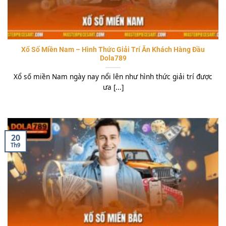
Xổ Số Miền Nam – Hình Thức Giải Trí Ăn Khách Hàng Đầu
Dola789
Xổ số miền Nam ngày nay nổi lên như hình thức giải trí được
ưa [...]
20
Th9