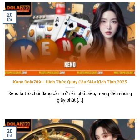
20
Th9
Keno Dola789 – Hình Thức Quay Cầu Siêu Kịch Tính 2025
Keno là trò chơi đang dần trở nên phổ biến, mang đến những
giây phút [...]
20
Th9