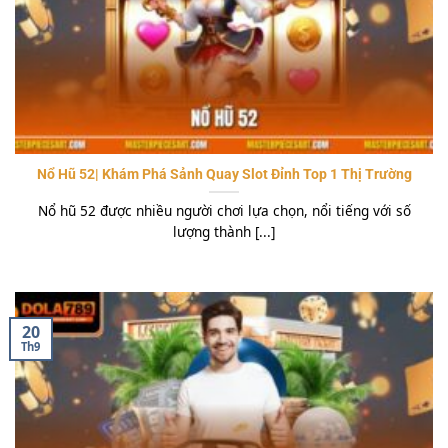
Nổ Hũ 52| Khám Phá Sảnh Quay Slot Đỉnh Top 1 Thị Trường
Nổ hũ 52 được nhiều người chơi lựa chọn, nổi tiếng với số
lượng thành [...]
20
Th9