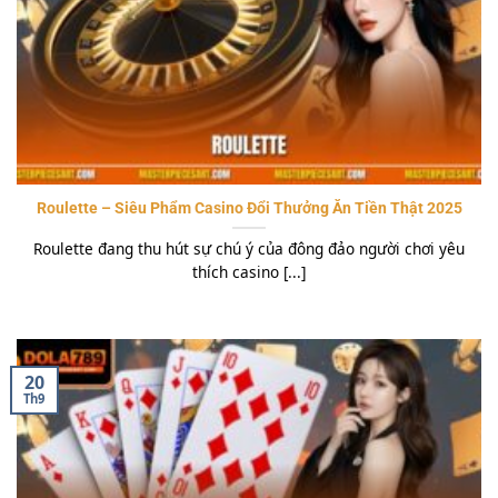
Roulette – Siêu Phẩm Casino Đổi Thưởng Ăn Tiền Thật 2025
Roulette đang thu hút sự chú ý của đông đảo người chơi yêu
thích casino [...]
20
Th9