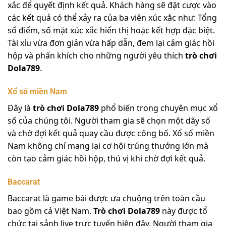
xắc để quyết định kết quả. Khách hàng sẽ đặt cược vào
các kết quả có thể xảy ra của ba viên xúc xắc như: Tổng
số điểm, số mặt xúc xắc hiển thị hoặc kết hợp đặc biệt.
Tài xỉu vừa đơn giản vừa hấp dẫn, đem lại cảm giác hồi
hộp và phấn khích cho những người yêu thích
trò chơi
Dola789
.
Xổ số miền Nam
Đây là
trò chơi Dola789
phổ biến trong chuyên mục xổ
số của chúng tôi. Người tham gia sẽ chọn một dãy số
và chờ đợi kết quả quay cầu được công bố. Xổ số miền
Nam không chỉ mang lại cơ hội trúng thưởng lớn mà
còn tạo cảm giác hồi hộp, thú vị khi chờ đợi kết quả.
Baccarat
Baccarat là game bài được ưa chuộng trên toàn cầu
bao gồm cả Việt Nam.
Trò chơi Dola789
này được tổ
chức tại sảnh live trực tuyến hiện đây. Người tham gia