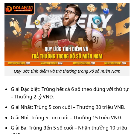
Quy ước tính điểm và trả thưởng trong xổ số miền Nam
Giải Đặc biệt: Trùng hết cả 6 số theo đúng với thứ tự
– Thưởng 2 tỷ VNĐ.
Giải Nhất: Trùng 5 con cuối – Thưởng 30 triệu VNĐ.
Giải Nhì: Trùng 5 con cuối – Thưởng 15 triệu VNĐ.
Giải Ba: Trùng đến 5 số cuối – Nhận thưởng 10 triệu