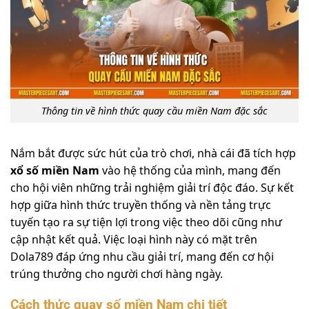
Thông tin về hình thức quay cầu miền Nam đặc sắc
Nắm bắt được sức hút của trò chơi, nhà cái đã tích hợp
xổ số miền Nam
vào hệ thống của mình, mang đến
cho hội viên những trải nghiệm giải trí độc đáo. Sự kết
hợp giữa hình thức truyền thống và nền tảng trực
tuyến tạo ra sự tiện lợi trong việc theo dõi cũng như
cập nhật kết quả. Việc loại hình này có mặt trên
Dola789 đáp ứng nhu cầu giải trí, mang đến cơ hội
trúng thưởng cho người chơi hàng ngày.
Cách thức quay số miền Nam chi tiết