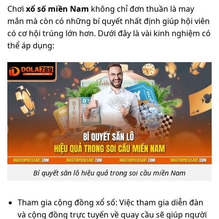
Chơi
xổ số miền Nam
không chỉ đơn thuần là may
mắn mà còn có những bí quyết nhất định giúp hội viên
có cơ hội trúng lớn hơn. Dưới đây là vài kinh nghiệm có
thể áp dụng:
Bí quyết săn lô hiệu quả trong soi cầu miền Nam
Tham gia cộng đồng xổ số: Việc tham gia diễn đàn
và cộng đồng trực tuyến về quay cầu sẽ giúp người