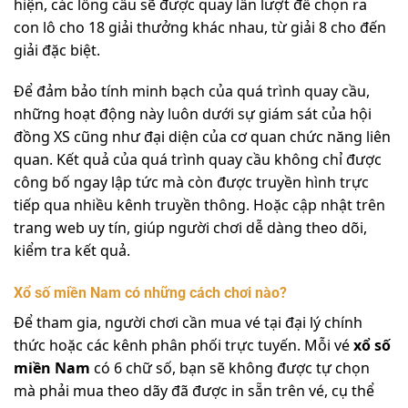
hiện, các lồng cầu sẽ được quay lần lượt để chọn ra
con lô cho 18 giải thưởng khác nhau, từ giải 8 cho đến
giải đặc biệt.
Để đảm bảo tính minh bạch của quá trình quay cầu,
những hoạt động này luôn dưới sự giám sát của hội
đồng XS cũng như đại diện của cơ quan chức năng liên
quan. Kết quả của quá trình quay cầu không chỉ được
công bố ngay lập tức mà còn được truyền hình trực
tiếp qua nhiều kênh truyền thông. Hoặc cập nhật trên
trang web uy tín, giúp người chơi dễ dàng theo dõi,
kiểm tra kết quả.
Xổ số miền Nam có những cách chơi nào?
Để tham gia, người chơi cần mua vé tại đại lý chính
thức hoặc các kênh phân phối trực tuyến. Mỗi vé
xổ số
miền Nam
có 6 chữ số, bạn sẽ không được tự chọn
mà phải mua theo dãy đã được in sẵn trên vé, cụ thể