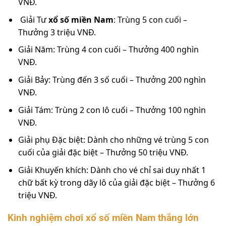
VNĐ.
Giải Tư
xổ số miền Nam
: Trùng 5 con cuối –
Thưởng 3 triệu VNĐ.
Giải Năm: Trùng 4 con cuối – Thưởng 400 nghìn
VNĐ.
Giải Bảy: Trùng đến 3 số cuối – Thưởng 200 nghìn
VNĐ.
Giải Tám: Trùng 2 con lô cuối – Thưởng 100 nghìn
VNĐ.
Giải phụ Đặc biệt: Dành cho những vé trùng 5 con
cuối của giải đặc biệt – Thưởng 50 triệu VNĐ.
Giải Khuyến khích: Dành cho vé chỉ sai duy nhất 1
chữ bất kỳ trong dãy lô của giải đặc biệt – Thưởng 6
triệu VNĐ.
Kinh nghiệm chơi xổ số miền Nam thắng lớn