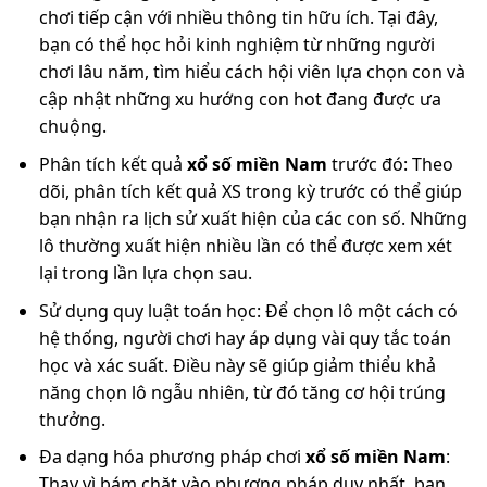
chơi tiếp cận với nhiều thông tin hữu ích. Tại đây,
bạn có thể học hỏi kinh nghiệm từ những người
chơi lâu năm, tìm hiểu cách hội viên lựa chọn con và
cập nhật những xu hướng con hot đang được ưa
chuộng.
Phân tích kết quả
xổ số miền Nam
trước đó: Theo
dõi, phân tích kết quả XS trong kỳ trước có thể giúp
bạn nhận ra lịch sử xuất hiện của các con số. Những
lô thường xuất hiện nhiều lần có thể được xem xét
lại trong lần lựa chọn sau.
Sử dụng quy luật toán học: Để chọn lô một cách có
hệ thống, người chơi hay áp dụng vài quy tắc toán
học và xác suất. Điều này sẽ giúp giảm thiểu khả
năng chọn lô ngẫu nhiên, từ đó tăng cơ hội trúng
thưởng.
Đa dạng hóa phương pháp chơi
xổ số miền Nam
:
Thay vì bám chặt vào phương pháp duy nhất, bạn