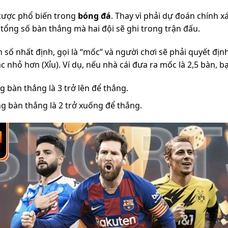
á cược phổ biến trong
bóng đá
. Thay vì phải dự đoán chính x
 tổng số bàn thắng mà hai đội sẽ ghi trong trận đấu.
n số nhất định, gọi là “mốc” và người chơi sẽ phải quyết đị
c nhỏ hơn (Xỉu). Ví dụ, nếu nhà cái đưa ra mốc là 2,5 bàn, b
g bàn thắng là 3 trở lên để thắng.
g bàn thắng là 2 trở xuống để thắng.