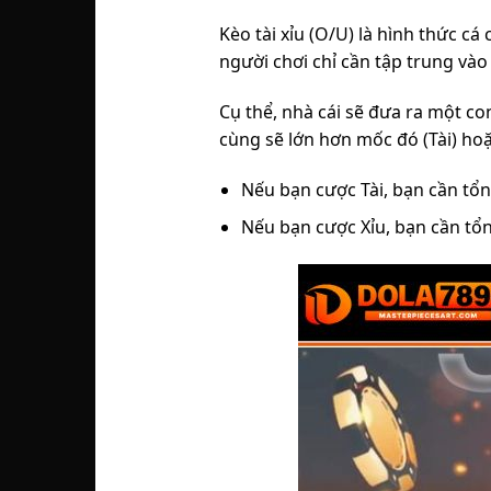
Kèo tài xỉu (O/U) là hình thức c
người chơi chỉ cần tập trung vào
Cụ thể, nhà cái sẽ đưa ra một co
cùng sẽ lớn hơn mốc đó (Tài) hoặ
Nếu bạn cược Tài, bạn cần tổn
Nếu bạn cược Xỉu, bạn cần tổn