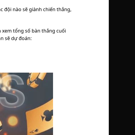
ác đội nào sẽ giành chiến thắng,
nh xem tổng số bàn thắng cuối
ạn sẽ dự đoán: