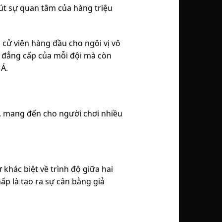
út sự quan tâm của hàng triệu
 cử viên hàng đầu cho ngôi vị vô
n đẳng cấp của mỗi đội mà còn
Á.
, mang đến cho người chơi nhiều
ự khác biệt về trình độ giữa hai
p là tạo ra sự cân bằng giả