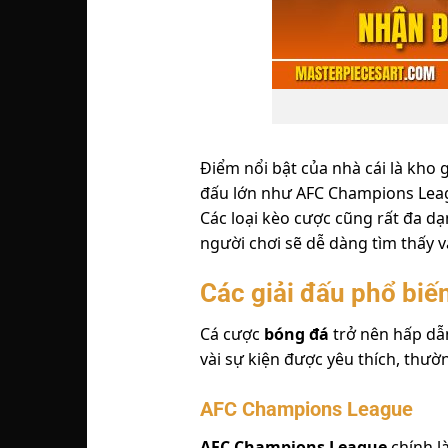
Điểm nổi bật của nhà cái là kho
đấu lớn như AFC Champions Leagu
Các loại kèo cược cũng rất đa dạ
người chơi sẽ dễ dàng tìm thấy 
Các giải đấu phổ biế
Cá cược
bóng đá
trở nên hấp dẫn
vài sự kiện được yêu thích, thườ
AFC Champions League
AFC Champions League
chính là