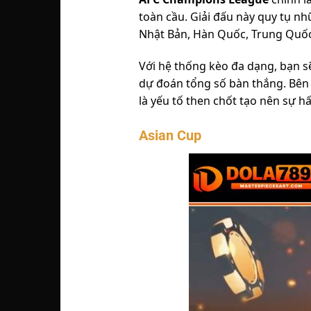
toàn cầu. Giải đấu này quy tụ n
Nhật Bản, Hàn Quốc, Trung Quốc,
Với hệ thống kèo đa dạng, bạn sẽ
dự đoán tổng số bàn thắng. Bên 
là yếu tố then chốt tạo nên sự hấ
Asian Cup