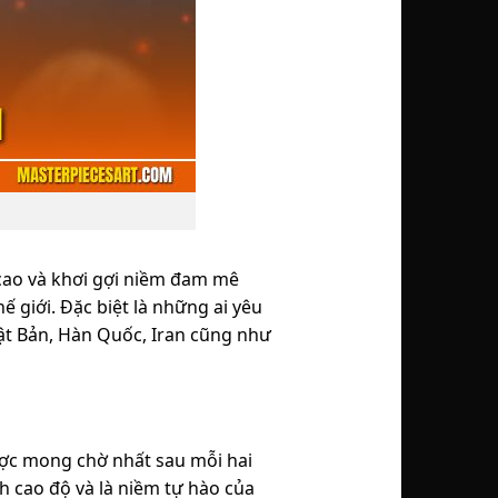
cao và khơi gợi niềm đam mê
 giới. Đặc biệt là những ai yêu
hật Bản, Hàn Quốc, Iran cũng như
ược mong chờ nhất sau mỗi hai
h cao độ và là niềm tự hào của