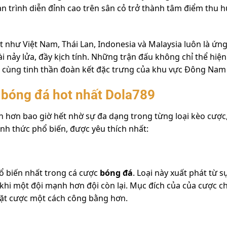
 trình diễn đỉnh cao trên sân cỏ trở thành tâm điểm thu h
t như Việt Nam, Thái Lan, Indonesia và Malaysia luôn là ứng
i nảy lửa, đầy kịch tính. Những trận đấu không chỉ thể hiệ
 cùng tinh thần đoàn kết đặc trưng của khu vực Đông Nam 
 bóng đá hot nhất Dola789
n hơn bao giờ hết nhờ sự đa dạng trong từng loại kèo cược
hình thức phổ biến, được yêu thích nhất:
phổ biến nhất trong cá cược
bóng đá
. Loại này xuất phát từ s
hi một đội mạnh hơn đội còn lại. Mục đích của của cược chấ
 đặt cược một cách công bằng hơn.